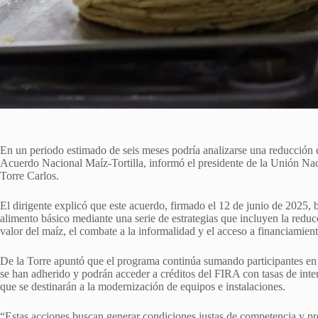
En un periodo estimado de seis meses podría analizarse una reducción en
Acuerdo Nacional Maíz-Tortilla, informó el presidente de la Unión Nacio
Torre Carlos.
El dirigente explicó que este acuerdo, firmado el 12 de junio de 2025, b
alimento básico mediante una serie de estrategias que incluyen la reduc
valor del maíz, el combate a la informalidad y el acceso a financiamient
De la Torre apuntó que el programa continúa sumando participantes en t
se han adherido y podrán acceder a créditos del FIRA con tasas de inte
que se destinarán a la modernización de equipos e instalaciones.
“Estas acciones buscan generar condiciones justas de competencia y propi