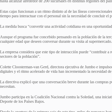
hasta alcanzar alrededor de 200 sucursales en distintas regiones del país
Estas cajas funcionan a un ritmo distinto al de las líneas convencional
tiempo para interactuar con el personal sin la necesidad de concluir el
La medida busca “convertir una actividad cotidiana en una oportunida
Aunque el programa fue concebido pensando en la población de la terce
cualquier edad que deseen conversar durante su visita al supermercado.
La empresa considera que este tipo de interacción puede “contribuir a r
sectores de la población”.
Colette Cloosterman-van Gerd, directora ejecutiva de Jumbo e impulsora
digitales y el ritmo acelerado de vida han incrementado la necesidad de
La directiva explicó que una conversación breve durante las compras 
necesitan.
Jumbo participa en la Coalición Nacional contra la Soledad, una iniciat
Deporte de los Países Bajos.
Desde la apertura de la primera caja de este tipo, miles de personas han 