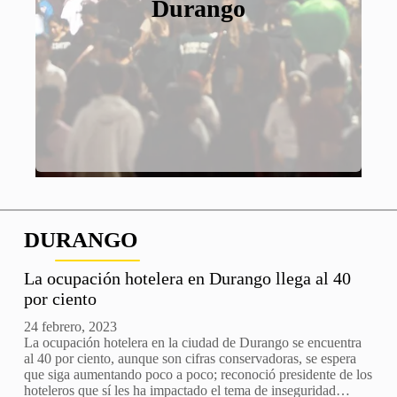
plazas del Servicio
exportaciones de
emergencia
Durango
reportan
Profesional Electoral
aseguramiento de
ganado a Estados
arsenal y saldo mortal
Unidos
sin confirmar
DURANGO
La ocupación hotelera en Durango llega al 40
por ciento
24 febrero, 2023
La ocupación hotelera en la ciudad de Durango se encuentra
al 40 por ciento, aunque son cifras conservadoras, se espera
que siga aumentando poco a poco; reconoció presidente de los
hoteleros que sí les ha impactado el tema de inseguridad…